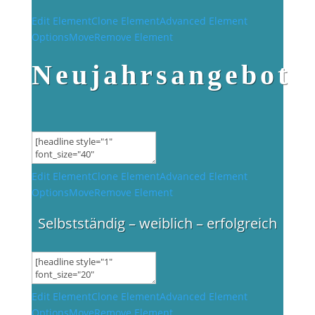
Edit Element
Clone Element
Advanced Element
Options
Move
Remove Element
Neujahrsangebot
Edit Element
Clone Element
Advanced Element
Options
Move
Remove Element
Selbstständig – weiblich – erfolgreich
Edit Element
Clone Element
Advanced Element
Options
Move
Remove Element