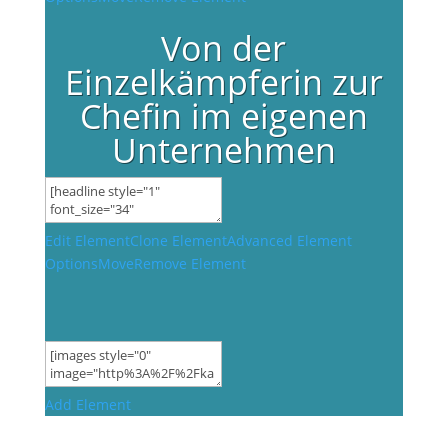
Von der
Einzelkämpferin zur
Chefin im eigenen
Unternehmen
Edit Element
Clone Element
Advanced Element
Options
Move
Remove Element
Add Element