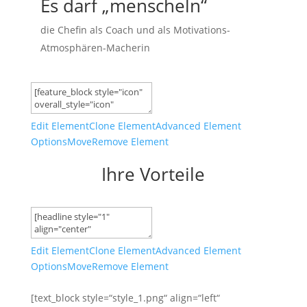
Es darf „menscheln“
die Chefin als Coach und als Motivations-
Atmosphären-Macherin
Edit Element
Clone Element
Advanced Element
Options
Move
Remove Element
Ihre Vorteile
Edit Element
Clone Element
Advanced Element
Options
Move
Remove Element
[text_block style=“style_1.png“ align=“left“