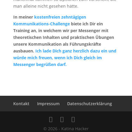
man alleine nicht gesehen hätte.
In meiner
kostenfreien zehntägigen
Kommunikations-Challenge
biete ich Dir ein
Training an, in welchem wir per Messenger mit
theoretischen Inhalten und praktischen Übungen
unsere Kommunikation als Führungskräfte
ausbauen.
Ich lade Dich ganz herzlich dazu ein und
würde mich freuen, wenn ich Dich gleich im
Messenger begrüßen darf.
Kontakt
Impressum
Datenschutzerklärung
© 2026 - Katina Hacker